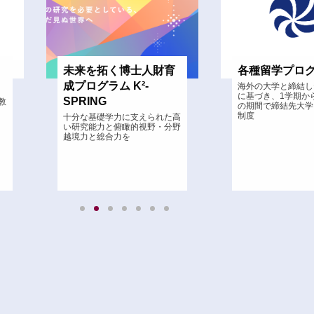
育
各種留学プログラム
基幹教育
海外の大学と締結した学生交流
「ものの見方・考え
に基づき、1学期から1年以内
方」を学ぶことでア
の期間で締結先大学に留学する
ラーナーを育成
制度
高
野