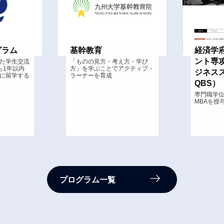
経済学府産業マネジメ
マス・
ント専攻 （九州大学ビ
ーショ
方・学び
クティブ・
ジネススクール・
ログラ
QBS）
数学力・
築した数
専門職学位課程として修了者に
幅広い分
MBAを授与
学モデリ
プログラム一覧