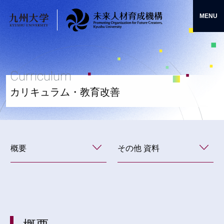
Skip
MENU
to
HOME
アクセス・お問い合わせ
九
九
content
州
州
大
大
学
学
Curriculum
（KYUSHU
未
UNIVERSITY）
来
カリキュラム・教育改善
人
材
育
成
機
概要
その他 資料
構